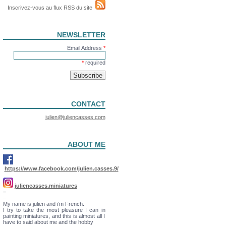
Inscrivez-vous au flux RSS du site
NEWSLETTER
Email Address
*
*
required
CONTACT
julien@juliencasses.com
ABOUT ME
https://www.facebook.com/julien.casses.9/
juliencasses.miniatures
–
–
My name is julien and i’m French.
I try to take the most pleasure I can in
painting miniatures, and this is almost all I
have to said about me and the hobby