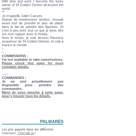
With time and work I become the lucky
owner of 34 Golden Demon all around the
world.
**
Je m’appelle Julien Casses.
Depuis de nombreuses années, j’essaie
avant tout de prendre le plus de plaisir
dans le fait de peindre des figurines. Et
c’est à peu près tout ce que je peux dire
sur mon rapport avec le Hobby.
Avec le temps, je suis devenu l’heureux
acquéreur de 34 Golden Demon, et cela à
travers le monde.
–
–
COMMISSIONS :
I’m not available to take commissions.
Please check this page for more
complete details.
——
COMMANDES :
Je ne suis actuellement pas
disponible pour prendre des
commandes.
Merci de vous reporter à cette page,
pour y trouver tous les détails.
PALMARÈS
Les prix gagnés dans les différents
concours,
c'est par ici
!