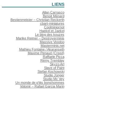
LIENS
Allan Carrasco
Benoit Ménard
Bestienmeister – Christian Reckerth
cbart-miniatures
Coolminiornot
Haekel et Jaekel
Le blog des kouzes
Marike Reimer – Destroyerminis
Massive Voodoo
Masterminis.net
Mathieu Fontaine / Akaranseth
Maxime Penaud (Creed)
Raffaele Picca
Rémy Tremblay
Skyzo Art
Slave of Paint
Stefan Kochowski
Studio Jünger
Studio Mc Vey
Un monde de p'tits bonshommes
Volomir – Rafael Garcia Marin