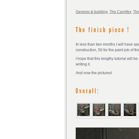
Genesis & building
,
The Carnifex
,
The
In less than two months I will have s
construction, 50 for the paint job of t
I hope that this lengthy tutorial will 
writing it.
And now the pictures!