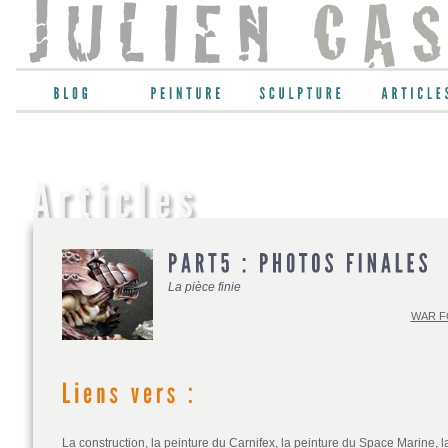
La pièce finie
WAR F
La construction
,
la peinture du Carnifex
,
la peinture du Space Marine
,
l