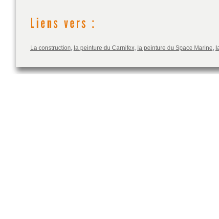
La construction
,
la peinture du Carnifex
,
la peinture du Space Marine
,
l