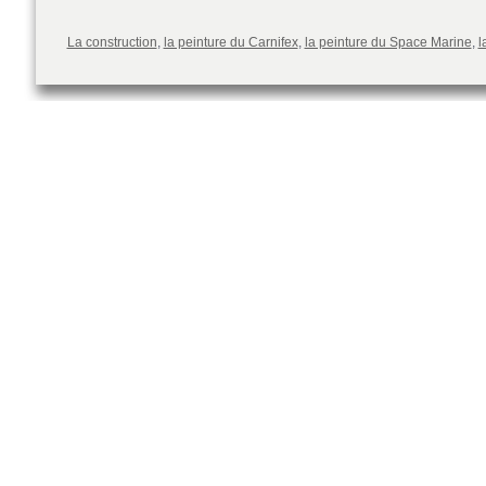
La construction
,
la peinture du Carnifex
,
la peinture du Space Marine
,
l