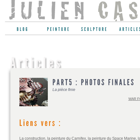
La pièce finie
WAR F
La construction
,
la peinture du Carnifex
,
la peinture du Space Marine
,
l