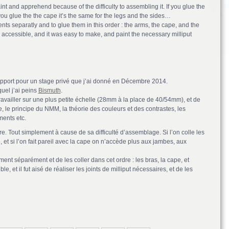
int and apprehend because of the difficulty to assembling it. If you glue the
you glue the the cape it’s the same for the legs and the sides…
ents separatly and to glue them in this order : the arms, the cape, and the
 accessible, and it was easy to make, and paint the necessary milliput
upport pour un stage privé que j’ai donné en Décembre 2014.
uel j’ai peins
Bismuth
.
availler sur une plus petite échelle (28mm à la place de 40/54mm), et de
re, le principe du NMM, la théorie des couleurs et des contrastes, les
ments etc.
dre. Tout simplement à cause de sa difficulté d’assemblage. Si l’on colle les
 et si l’on fait pareil avec la cape on n’accède plus aux jambes, aux
ent séparément et de les coller dans cet ordre : les bras, la cape, et
ble, et il fut aisé de réaliser les joints de milliput nécessaires, et de les