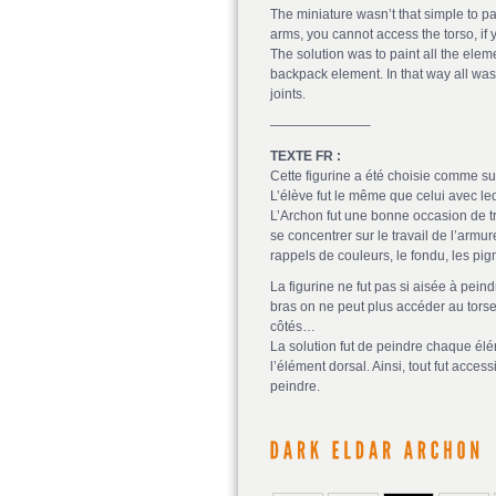
The miniature wasn’t that simple to pa
arms, you cannot access the torso, if 
The solution was to paint all the elem
backpack element. In that way all was
joints.
———————–
TEXTE FR :
Cette figurine a été choisie comme s
L’élève fut le même que celui avec leq
L’Archon fut une bonne occasion de tr
se concentrer sur le travail de l’armu
rappels de couleurs, le fondu, les pig
La figurine ne fut pas si aisée à pein
bras on ne peut plus accéder au torse,
côtés…
La solution fut de peindre chaque élém
l’élément dorsal. Ainsi, tout fut accessi
peindre.