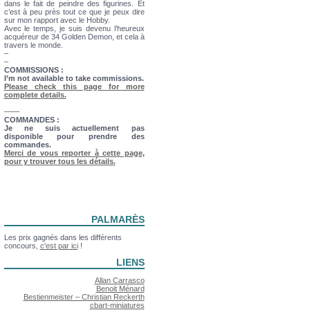
dans le fait de peindre des figurines. Et
c’est à peu près tout ce que je peux dire
sur mon rapport avec le Hobby.
Avec le temps, je suis devenu l’heureux
acquéreur de 34 Golden Demon, et cela à
travers le monde.
–
–
COMMISSIONS :
I’m not available to take commissions.
Please check this page for more
complete details.
——
COMMANDES :
Je ne suis actuellement pas
disponible pour prendre des
commandes.
Merci de vous reporter à cette page,
pour y trouver tous les détails.
PALMARÈS
Les prix gagnés dans les différents
concours,
c'est par ici
!
LIENS
Allan Carrasco
Benoit Ménard
Bestienmeister – Christian Reckerth
cbart-miniatures