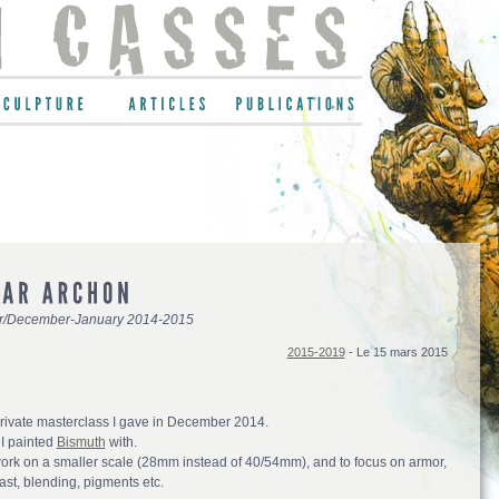
r/December-January 2014-2015
2015-2019
- Le 15 mars 2015
private masterclass I gave in December 2014.
I painted
Bismuth
with.
rk on a smaller scale (28mm instead of 40/54mm), and to focus on armor,
ast, blending, pigments etc.