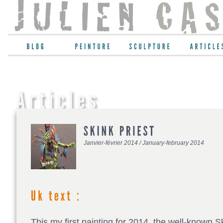
Janvier-février 2014 / January-february 2014
This my first painting for 2014, the well-known 