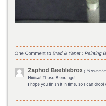
One Comment to
Brad & Yanet : Painting
Zaphod Beeblebrox
( 19 novembre
Niiiiice! Those Blendings!
I hope you finish it in time, so I can drool