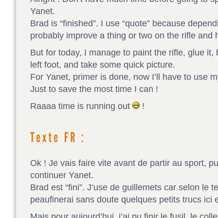
Yanet.
Brad is “finished”. I use “quote” because depending
probably improve a thing or two on the rifle and 
But for today, I manage to paint the rifle, glue it,
left foot, and take some quick picture.
For Yanet, primer is done, now I’ll have to use my
Just to save the most time I can !
Raaaa time is running out
!
Ok ! Je vais faire vite avant de partir au sport, p
continuer Yanet.
Brad est “fini”. J’use de guillemets car selon le t
peaufinerai sans doute quelques petits trucs ici e
Mais pour aujourd’hui, j’ai pu finir le fusil, le col