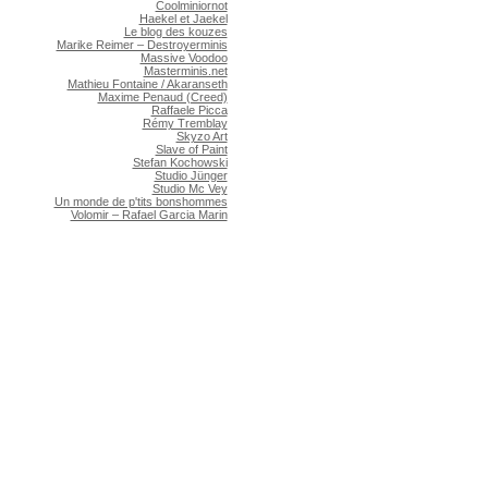
Coolminiornot
Haekel et Jaekel
Le blog des kouzes
Marike Reimer – Destroyerminis
Massive Voodoo
Masterminis.net
Mathieu Fontaine / Akaranseth
Maxime Penaud (Creed)
Raffaele Picca
Rémy Tremblay
Skyzo Art
Slave of Paint
Stefan Kochowski
Studio Jünger
Studio Mc Vey
Un monde de p'tits bonshommes
Volomir – Rafael Garcia Marin