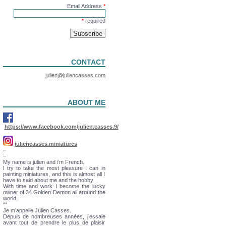
Email Address
*
*
required
CONTACT
julien@juliencasses.com
ABOUT ME
https://www.facebook.com/julien.casses.9/
juliencasses.miniatures
–
–
My name is julien and i’m French.
I try to take the most pleasure I can in
painting miniatures, and this is almost all I
have to said about me and the hobby
With time and work I become the lucky
owner of 34 Golden Demon all around the
world.
**
Je m’appelle Julien Casses.
Depuis de nombreuses années, j’essaie
avant tout de prendre le plus de plaisir