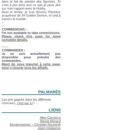
dans le fait de peindre des figurines. Et
c’est à peu près tout ce que je peux dire
sur mon rapport avec le Hobby.
Avec le temps, je suis devenu l’heureux
acquéreur de 34 Golden Demon, et cela à
travers le monde.
–
–
COMMISSIONS :
I’m not available to take commissions.
Please check this page for more
complete details.
——
COMMANDES :
Je ne suis actuellement pas
disponible pour prendre des
commandes.
Merci de vous reporter à cette page,
pour y trouver tous les détails.
PALMARÈS
Les prix gagnés dans les différents
concours,
c'est par ici
!
LIENS
Allan Carrasco
Benoit Ménard
Bestienmeister – Christian Reckerth
cbart-miniatures