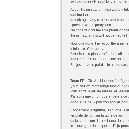
so I cannot really spoil for the momen
About the miniature, I also wrote a tu
gaming table,
or making a very contrast and simple
I guess it works pretty well.
I’m not afraid for the little plants on
the miniature, this will not be fragile !
Now one done, the rest of the army is 
miniature of the army…
Skirmish is a pleasure for that, all the
and I can also take more time on the pa
But just have to paint… in all the cas
——————
Texte FR :
Ok. Voici la première figu
Ça faisait vraiment longtemps que 
Mais entre le jeu de masse, et l’escar
J’ai écris une chronique entière à ce 
donc je ne peux pas trop spoiler pou
Concernant la figurine, un tutoriel a au
visibilité de loin sur la table de jeu,
ou la confection d’un schéma de coul
Ici l’ orange et le turquoise. Et je pe