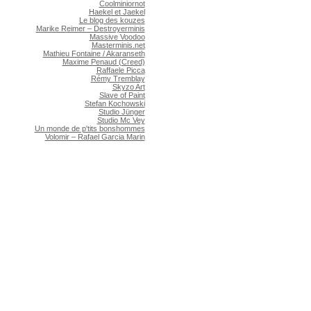
Coolminiornot
Haekel et Jaekel
Le blog des kouzes
Marike Reimer – Destroyerminis
Massive Voodoo
Masterminis.net
Mathieu Fontaine / Akaranseth
Maxime Penaud (Creed)
Raffaele Picca
Rémy Tremblay
Skyzo Art
Slave of Paint
Stefan Kochowski
Studio Jünger
Studio Mc Vey
Un monde de p'tits bonshommes
Volomir – Rafael Garcia Marin