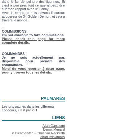
dans le fait de peindre des figurines. Et
c’est à peu près tout ce que je peux dire
sur mon rapport avec le Hobby.
Avec le temps, je suis devenu l’heureux
acquéreur de 34 Golden Demon, et cela à
travers le monde.
–
–
COMMISSIONS :
I’m not available to take commissions.
Please check this page for more
complete details.
——
COMMANDES :
Je ne suis actuellement pas
disponible pour prendre des
commandes.
Merci de vous reporter à cette page,
pour y trouver tous les détails.
PALMARÈS
Les prix gagnés dans les différents
concours,
c'est par ici
!
LIENS
Allan Carrasco
Benoit Ménard
Bestienmeister – Christian Reckerth
cbart-miniatures