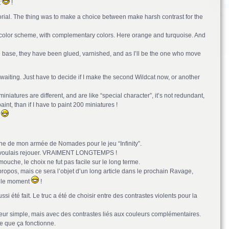
t
!
torial. The thing was to make a choice between make harsh contrast for the
 color scheme, with complementary colors. Here orange and turquoise. And
 the base, they have been glued, varnished, and as I’ll be the one who move
waiting. Just have to decide if I make the second Wildcat now, or another
 miniatures are different, and are like “special character”, it’s not redundant,
int, than if I have to paint 200 miniatures !
e
rine de mon armée de Nomades pour le jeu “Infinity”.
je voulais rejouer. VRAIMENT LONGTEMPS !
mouche, le choix ne fut pas facile sur le long terme.
propos, mais ce sera l’objet d’un long article dans le prochain Ravage,
r le moment
!
ssi été fait. Le truc a été de choisir entre des contrastes violents pour la
eur simple, mais avec des contrastes liés aux couleurs complémentaires.
nse que ça fonctionne.