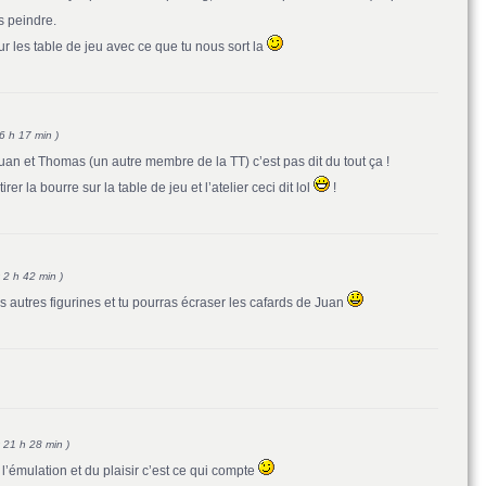
s peindre.
ur les table de jeu avec ce que tu nous sort la
6 h 17 min )
an et Thomas (un autre membre de la TT) c’est pas dit du tout ça !
rer la bourre sur la table de jeu et l’atelier ceci dit lol
!
 2 h 42 min )
 autres figurines et tu pourras écraser les cafards de Juan
 21 h 28 min )
’émulation et du plaisir c’est ce qui compte