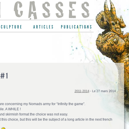
2011-2014
- Le 27 mars 2014
ature concerning my Nomads army for “Infinity the game”.
ile. A WHILE !
d skirmish format the choice was not easy.
his choice, but this will be the subject of a long article in the next french