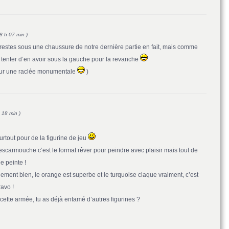
8 h 07 min )
 restes sous une chaussure de notre dernière partie en fait, mais comme
vais tenter d’en avoir sous la gauche pour la revanche
 sur une raclée monumentale
)
h 18 min )
surtout pour de la figurine de jeu
’escarmouche c’est le format rêver pour peindre avec plaisir mais tout de
 peinte !
lement bien, le orange est superbe et le turquoise claque vraiment, c’est
avo !
e cette armée, tu as déjà entamé d’autres figurines ?