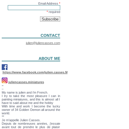
Email Address
*
*
required
CONTACT
julien@juliencasses.com
ABOUT ME
https://www.facebook.com/julien.casses.9/
juliencasses.miniatures
–
–
My name is julien and i’m French.
I try to take the most pleasure I can in
painting miniatures, and this is almost all I
have to said about me and the hobby
With time and work I become the lucky
owner of 34 Golden Demon all around the
world.
**
Je m’appelle Julien Casses.
Depuis de nombreuses années, j’essaie
avant tout de prendre le plus de plaisir