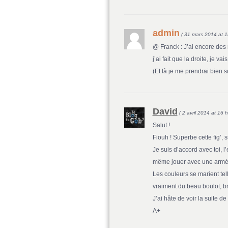
admin
( 31 mars 2014 at 1
@ Franck : J’ai encore des
j’ai fait que la droite, je 
(Et là je me prendrai bien
David
( 2 avril 2014 at 16 
Salut !
Fiouh ! Superbe cette fig’, 
Je suis d’accord avec toi, l
même jouer avec une armée
Les couleurs se marient tel
vraiment du beau boulot, br
J’ai hâte de voir la suite d
A+