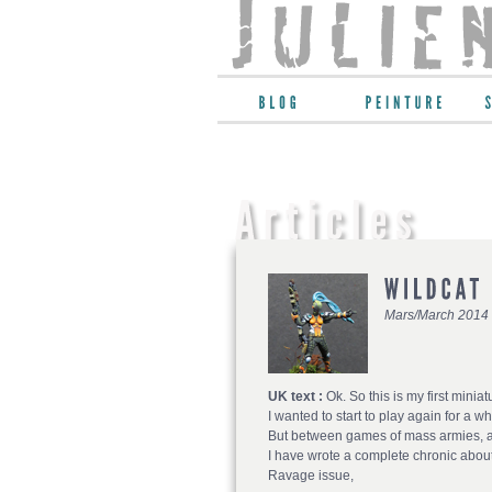
Mars/March 2014
UK text :
Ok. So this is my first mini
I wanted to start to play again for a wh
But between games of mass armies, an
I have wrote a complete chronic about t
Ravage issue,