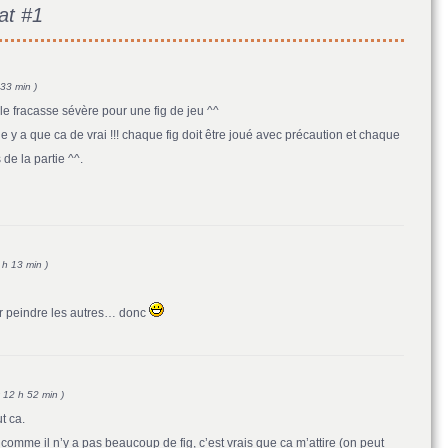
at #1
33 min )
le fracasse sévère pour une fig de jeu ^^
e y a que ca de vrai !!! chaque fig doit être joué avec précaution et chaque
de la partie ^^.
 h 13 min )
ir peindre les autres… donc
 12 h 52 min )
t ca.
 comme il n’y a pas beaucoup de fig, c’est vrais que ca m’attire (on peut