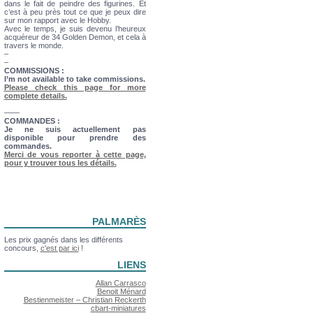
dans le fait de peindre des figurines. Et
c’est à peu près tout ce que je peux dire
sur mon rapport avec le Hobby.
Avec le temps, je suis devenu l’heureux
acquéreur de 34 Golden Demon, et cela à
travers le monde.
–
–
COMMISSIONS :
I’m not available to take commissions.
Please check this page for more
complete details.
——
COMMANDES :
Je ne suis actuellement pas
disponible pour prendre des
commandes.
Merci de vous reporter à cette page,
pour y trouver tous les détails.
PALMARÈS
Les prix gagnés dans les différents
concours,
c'est par ici
!
LIENS
Allan Carrasco
Benoit Ménard
Bestienmeister – Christian Reckerth
cbart-miniatures