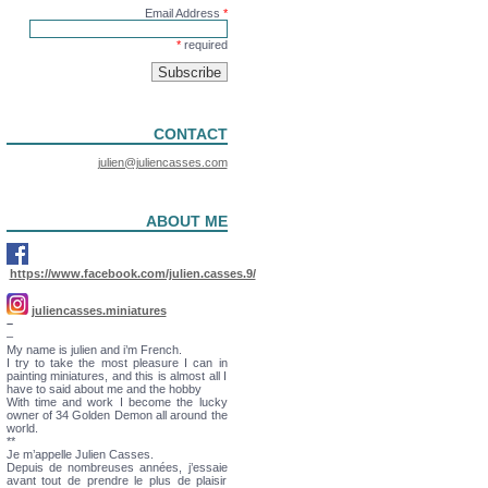
Email Address
*
*
required
CONTACT
julien@juliencasses.com
ABOUT ME
https://www.facebook.com/julien.casses.9/
juliencasses.miniatures
–
–
My name is julien and i’m French.
I try to take the most pleasure I can in
painting miniatures, and this is almost all I
have to said about me and the hobby
With time and work I become the lucky
owner of 34 Golden Demon all around the
world.
**
Je m’appelle Julien Casses.
Depuis de nombreuses années, j’essaie
avant tout de prendre le plus de plaisir