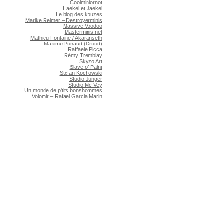
Coolminiornot
Haekel et Jaekel
Le blog des kouzes
Marike Reimer – Destroyerminis
Massive Voodoo
Masterminis.net
Mathieu Fontaine / Akaranseth
Maxime Penaud (Creed)
Raffaele Picca
Rémy Tremblay
Skyzo Art
Slave of Paint
Stefan Kochowski
Studio Jünger
Studio Mc Vey
Un monde de p'tits bonshommes
Volomir – Rafael Garcia Marin